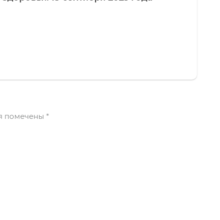
я помечены
*