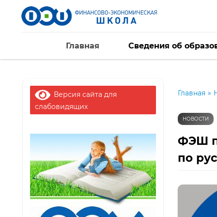
Главная
Сведения об образо
Главная
»
Версия сайта для
слабовидящих
НОВОСТИ
ФЭШ п
по ру