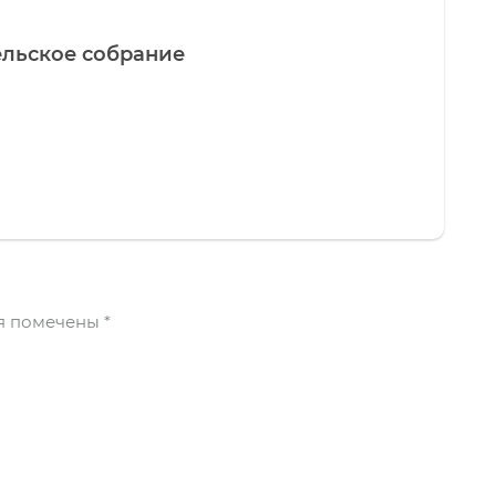
ельское собрание
я помечены
*