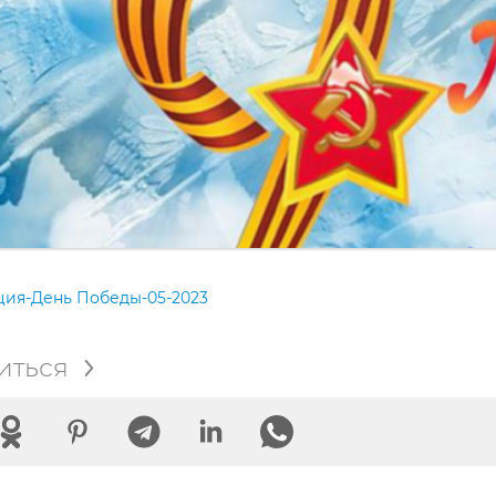
ия-День Победы-05-2023
иться